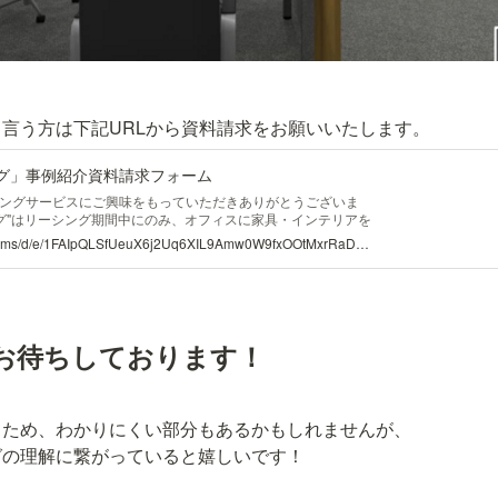
言う方は下記URLから資料請求をお願いいたします。
グ」事例紹介資料請求フォーム
ングサービスにご興味をもっていただきありがとうございま
ング"はリーシング期間中にのみ、オフィスに家具・インテリアを
インパクトのある内装で反響率を上げつつ、成約時のボトルネ
https://docs.google.com/forms/d/e/1FAIpQLSfUeuX6j2Uq6XIL9Amw0W9fxOOtMxrRaDJW1VkIFTKZk__8og/viewform?usp=sf_link
して出てくる不満を防ぐことができるので、成約率の底上げも
ため、わかりにくい部分もあるかもしれませんが、

グの理解に繋がっていると嬉しいです！